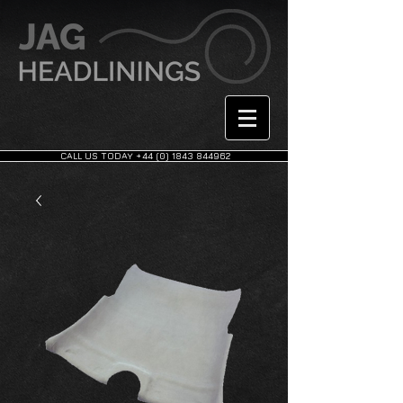
CALL US TODAY +44 (0) 1843 844962