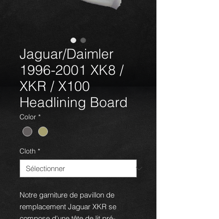
Jaguar/Daimler
1996-2001 XK8 /
XKR / X100
Headlining Board
Color
*
Cloth
*
Notre garniture de pavillon de
remplacement Jaguar XKR se
compose d'une tête de lit pré-