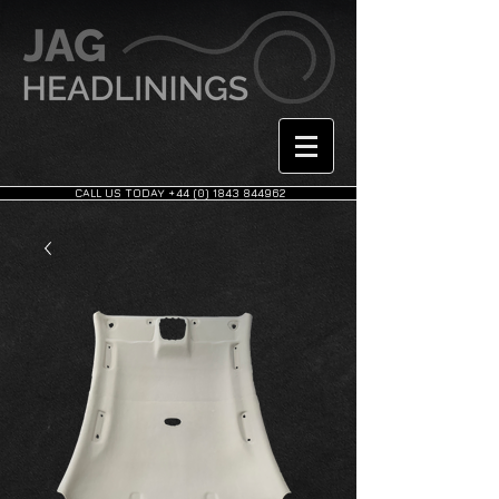
CALL US TODAY +44 (0) 1843 844962