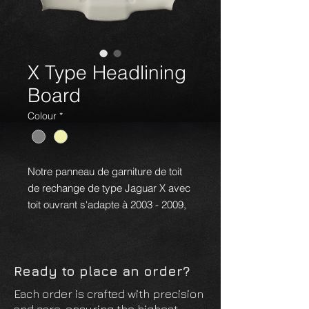
X Type Headlining
Board
Colour
*
Notre panneau de garniture de toit
de rechange de type Jaguar X avec
toit ouvrant s'adapte à 2003 - 2009,
la garniture de toit se compose de la
planche déjà recouverte et
suffisamment de tissu pour couvrir
Ready to place an order?
la cassette de toit ouvrant.
Each order is crafted with precision
Disponible en gris ou champagne